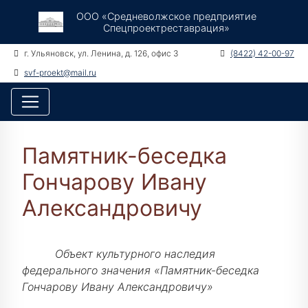
ООО «Средневолжское предприятие
Спецпроектреставрация»
г. Ульяновск, ул. Ленина, д. 126, офис 3
(8422) 42-00-97
svf-proekt@mail.ru
Памятник-беседка
Гончарову Ивану
Александровичу
Объект культурного наследия
федерального значения «Памятник-беседка
Гончарову Ивану Александровичу»