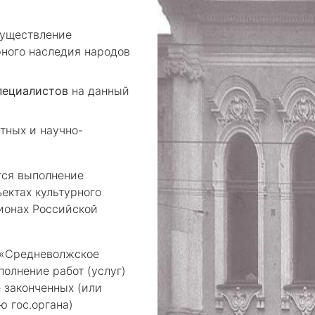
уществление
рного наследия народов
пециалистов
на данный
тных и научно-
тся выполнение
ектах культурного
гионах Российской
«Средневолжское
олнение работ (услуг)
 законченных (или
 гос.органа)