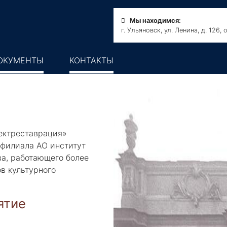
Мы находимся:
г. Ульяновск, ул. Ленина, д. 126,
ОКУМЕНТЫ
КОНТАКТЫ
ектреставрация»
 филиала АО институт
а, работающего более
в культурного
ятие