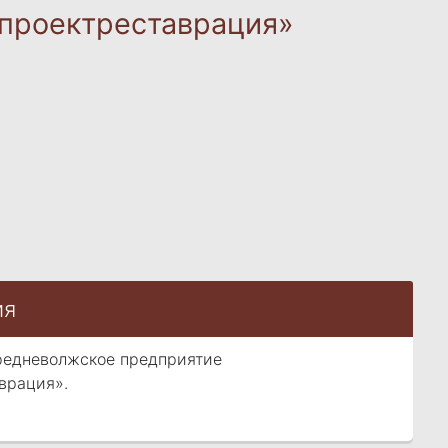
проектреставрация»
ия
едневолжское предприятие
врация».